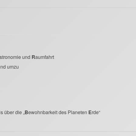
stronomie und
R
aumfahrt
 und umzu
s über die „
B
ewohnbarkeit des Planeten
E
rde“