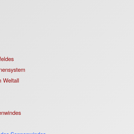
feldes
nnensystem
 Weltall
nenwindes