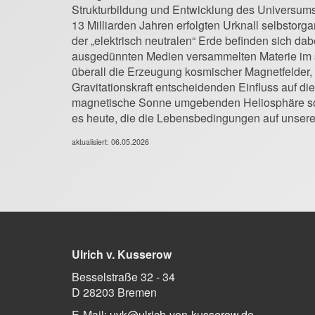
Strukturbildung und Entwicklung des Universums
13 Milliarden Jahren erfolgten Urknall selbstorg
der „elektrisch neutralen“ Erde befinden sich d
ausgedünnten Medien versammelten Materie im s
überall die Erzeugung kosmischer Magnetfelder,
Gravitationskraft entscheidenden Einfluss auf
magnetische Sonne umgebenden Heliosphäre sowi
es heute, die die Lebensbedingungen auf unser
aktualisiert: 06.05.2026
Ulrich v. Kusserow
Besselstraße 32 - 34
D 28203 Bremen
E-Mail:
uvk@ulrich-von-kusserow.de