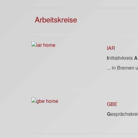
Arbeitskreise
IAR
I
nitiativkreis
A
... in Bremen
GBE
G
esprächskrei