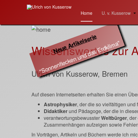
Home
U. v. Kusserow
Veranstaltungen
Neue Artikelserie
"
Sonnenflecken und das Erdklima
Wissenswertes zur A
"
Ulrich von Kusserow, Bremen
Auf diesen Internetseiten erhalten Sie einen Über
Astrophysiker
, der die so vielfältigen 
Didaktiker
und Pädagoge, der die in diese
verantwortungsbewusster
Weltbürger
, der
Zusammenhängen aufzeigen sowie Fehlentw
In Vorträgen, Artikeln und Büchern werde ich m