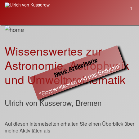
Wissenswertes zur
Neue Artikelserie
Astronomie, Astrophysik
"
Sonnenflecken und das Erdklima
und Umweltproblematik
"
Ulrich von Kusserow, Bremen
Auf diesen Internetseiten erhalten Sie einen Überblick über
meine Aktivitäten als