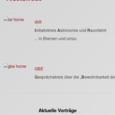
IAR
I
nitiativkreis
A
stronomie und
R
aumfahrt
... in Bremen und umzu
GBE
G
esprächskreis über die „
B
ewohnbarkeit de
Aktuelle Vorträge